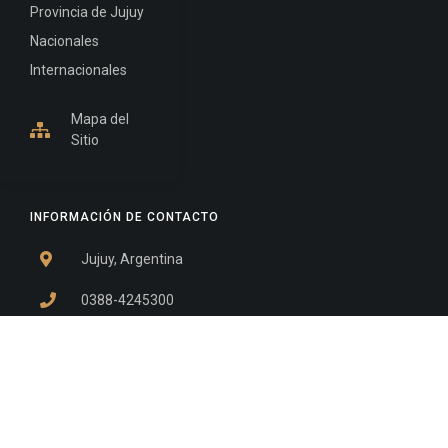
Provincia de Jujuy
Nacionales
Internacionales
Mapa del
Sitio
INFORMACIÓN DE CONTACTO
Jujuy, Argentina
0388-4245300
Edificio Central : 0388-4245300
Suprema Corte de Justicia: 4245330 - 4245331 -
4245332 - 4245334 - 4245335
Juzgado Civil: 4245321 - 4245322 - 4245323 - 4245324
- 4245325