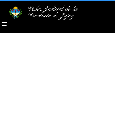
Poder Judicial de la
Provincia de Jujuy