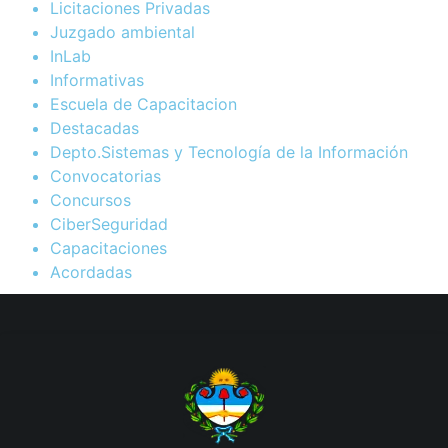
Licitaciones Privadas
Juzgado ambiental
InLab
Informativas
Escuela de Capacitacion
Destacadas
Depto.Sistemas y Tecnología de la Información
Convocatorias
Concursos
CiberSeguridad
Capacitaciones
Acordadas