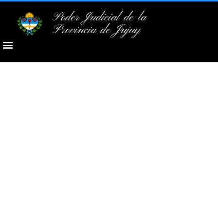
Poder Judicial de la
Provincia de Jujuy