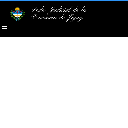
Poder Judicial de la
Provincia de Jujuy