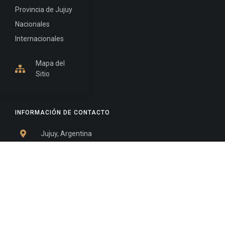
Provincia de Jujuy
Nacionales
Internacionales
Mapa del
Sitio
INFORMACIÓN DE CONTACTO
Jujuy, Argentina
0388-4245300
Edificio Central : 0388-4245300
Suprema Corte de Justicia: 4245330 - 4245331 -
4245332 - 4245334 - 4245335
Juzgado Civil: 4245321 - 4245322 - 4245323 - 4245324
- 4245325