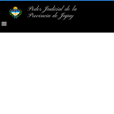
Poder Judicial de la
Provincia de Jujuy