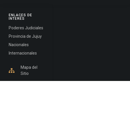
ENLACES DE
INTERÉS
Poderes Judiciales
Provincia de Jujuy
Nacionales
Internacionales
Mapa del
Sitio
INFORMACIÓN DE CONTACTO
Jujuy, Argentina
0388-4245300
Edificio Central : 0388-4245300