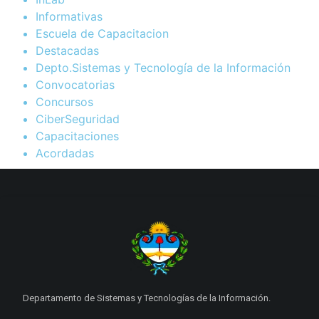
Informativas
Escuela de Capacitacion
Destacadas
Depto.Sistemas y Tecnología de la Información
Convocatorias
Concursos
CiberSeguridad
Capacitaciones
Acordadas
Departamento de Sistemas y Tecnologías de la Información.