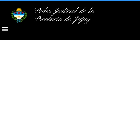
Poder Judicial de la
Provincia de Jujuy