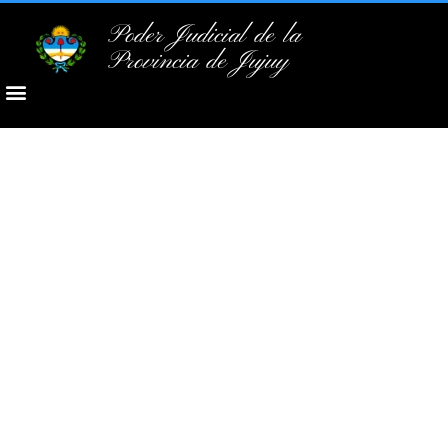
Poder Judicial de la
Provincia de Jujuy