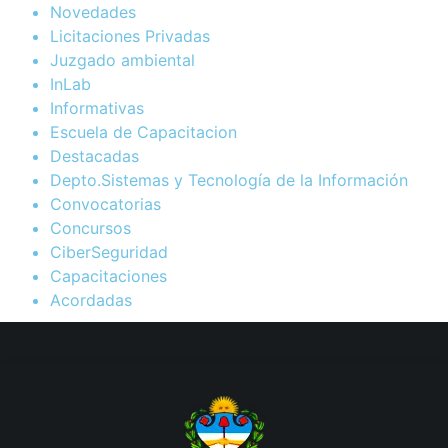
Novedades
Licitaciones Privadas
Juzgado ambiental
InLab
Informativas
Escuela de Capacitacion
Destacadas
Depto.Sistemas y Tecnología de la Información
Convocatorias
Concursos
CiberSeguridad
Capacitaciones
Acordadas