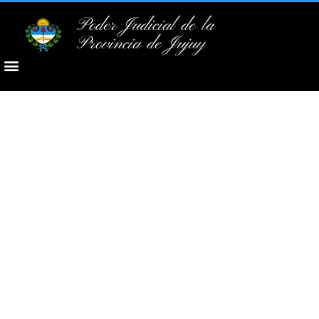
Poder Judicial de la
Provincia de Jujuy