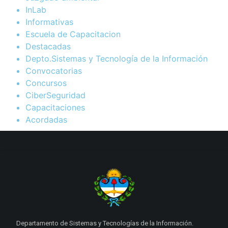
InLab
Informativas
Escuela de Capacitacion
Destacadas
Depto.Sistemas y Tecnología de la Información
Convocatorias
Concursos
CiberSeguridad
Capacitaciones
Acordadas
Departamento de Sistemas y Tecnologías de la Información.