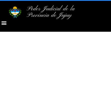
Poder Judicial de la
Provincia de Jujuy