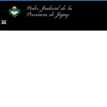
Poder Judicial de la
Provincia de Jujuy