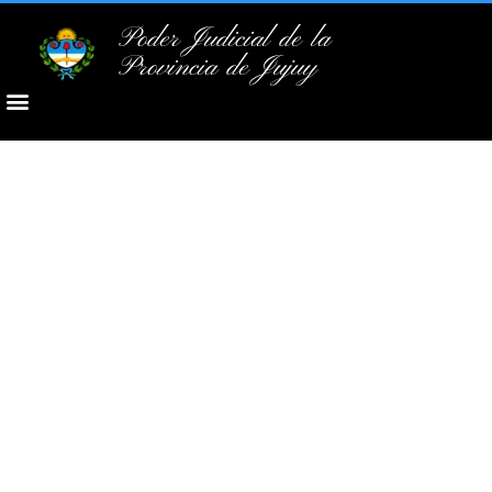
Poder Judicial de la
Provincia de Jujuy