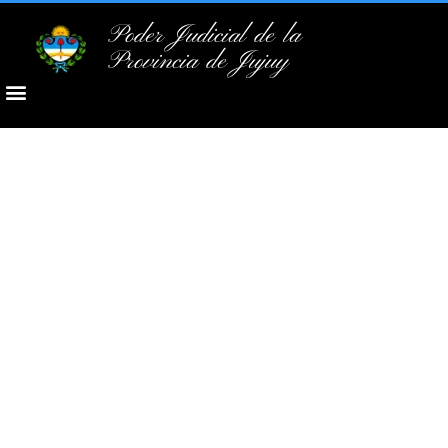
Poder Judicial de la
Provincia de Jujuy