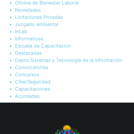
Oficina de Bienestar Laboral
Novedades
Licitaciones Privadas
Juzgado ambiental
InLab
Informativas
Escuela de Capacitacion
Destacadas
Depto.Sistemas y Tecnología de la Información
Convocatorias
Concursos
CiberSeguridad
Capacitaciones
Acordadas