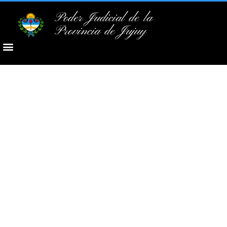
Poder Judicial de la
Provincia de Jujuy