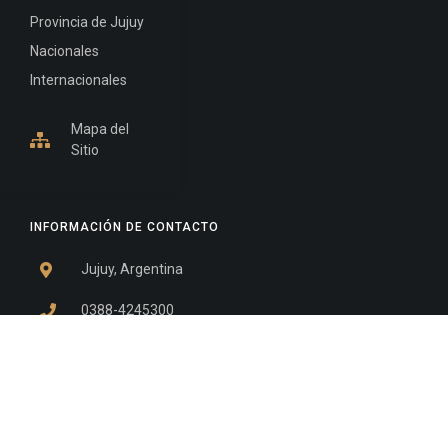
Provincia de Jujuy
Nacionales
Internacionales
Mapa del
Sitio
INFORMACIÓN DE CONTACTO
Jujuy, Argentina
0388-4245300
Edificio Central : 0388-4245300
Suprema Corte de Justicia: 4245330 - 4245331 -
4245332 - 4245334 - 4245335
Juzgado Civil: 4245321 - 4245322 - 4245323 - 4245324
- 4245325