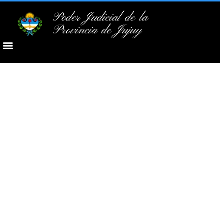
Poder Judicial de la
Provincia de Jujuy