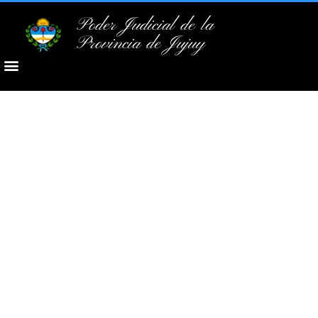
Poder Judicial de la
Provincia de Jujuy