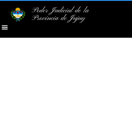
Poder Judicial de la
Provincia de Jujuy