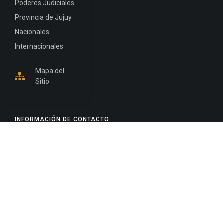
Poderes Judiciales
Provincia de Jujuy
Nacionales
Internacionales
Mapa del
Sitio
INFORMACIÓN DE CONTACTO
Jujuy, Argentina
0388-4245300
Edificio Central : 0388-4245300
Suprema Corte de Justicia: 4245330 - 4245331 -
4245332 - 4245334 - 4245335
Juzgado Civil: 4245321 - 4245322 - 4245323 - 4245324