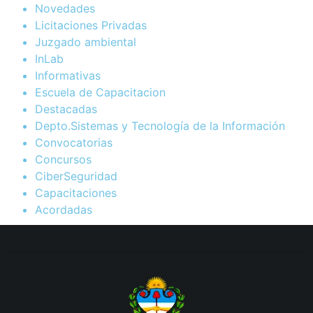
Novedades
Licitaciones Privadas
Juzgado ambiental
InLab
Informativas
Escuela de Capacitacion
Destacadas
Depto.Sistemas y Tecnología de la Información
Convocatorias
Concursos
CiberSeguridad
Capacitaciones
Acordadas