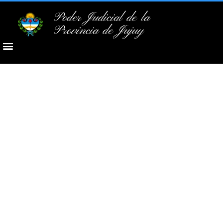
Poder Judicial de la
Provincia de Jujuy