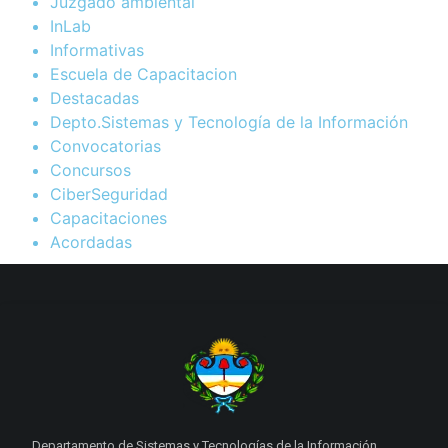
Juzgado ambiental
InLab
Informativas
Escuela de Capacitacion
Destacadas
Depto.Sistemas y Tecnología de la Información
Convocatorias
Concursos
CiberSeguridad
Capacitaciones
Acordadas
Departamento de Sistemas y Tecnologías de la Información.