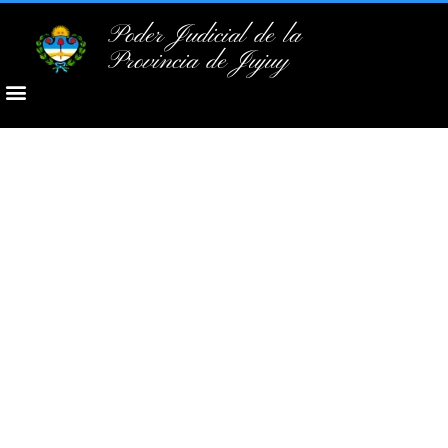
Poder Judicial de la
Provincia de Jujuy