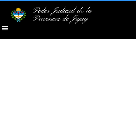
Poder Judicial de la
Provincia de Jujuy