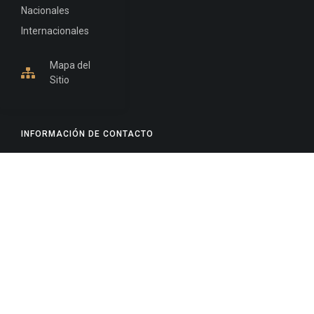
Nacionales
Internacionales
Mapa del
Sitio
INFORMACIÓN DE CONTACTO
Jujuy, Argentina
0388-4245300
Edificio Central : 0388-4245300
Suprema Corte de Justicia: 4245330 - 4245331 -
4245332 - 4245334 - 4245335
Juzgado Civil: 4245321 - 4245322 - 4245323 - 4245324
- 4245325
Edificio Ex-Panorama: 4245342