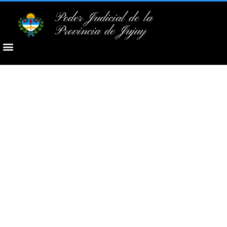
Poder Judicial de la
Provincia de Jujuy