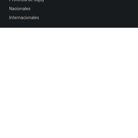
Nacionales
Internacionales
Mapa del
Sitio
INFORMACIÓN DE CONTACTO
Jujuy, Argentina
0388-4245300
Edificio Central : 0388-4245300
Suprema Corte de Justicia: 4245330 - 4245331 -
4245332 - 4245334 - 4245335
Juzgado Civil: 4245321 - 4245322 - 4245323 - 4245324
- 4245325
Edificio Ex-Panorama: 4245342