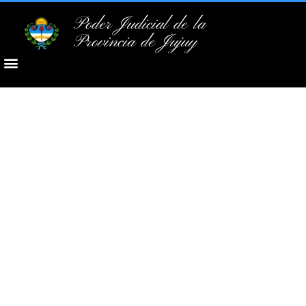
Poder Judicial de la
Provincia de Jujuy