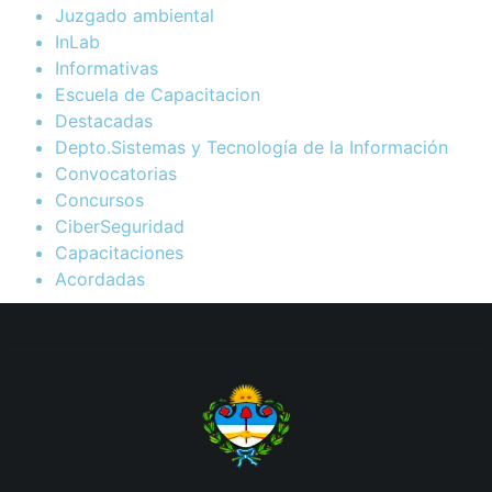
Juzgado ambiental
InLab
Informativas
Escuela de Capacitacion
Destacadas
Depto.Sistemas y Tecnología de la Información
Convocatorias
Concursos
CiberSeguridad
Capacitaciones
Acordadas