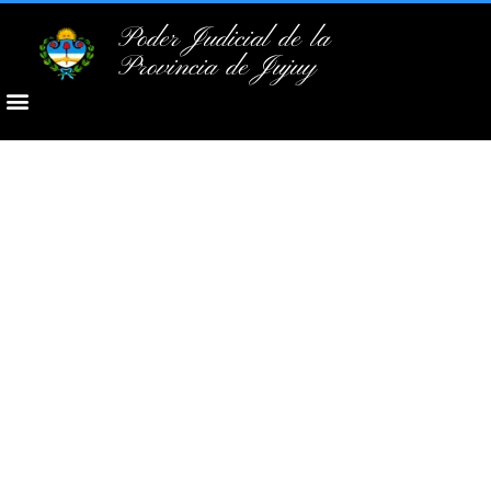
Poder Judicial de la
Provincia de Jujuy