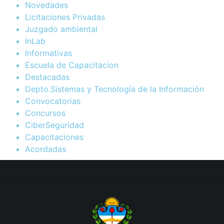
Novedades
Licitaciones Privadas
Juzgado ambiental
InLab
Informativas
Escuela de Capacitacion
Destacadas
Depto.Sistemas y Tecnología de la Información
Convocatorias
Concursos
CiberSeguridad
Capacitaciones
Acordadas