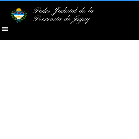
Poder Judicial de la
Provincia de Jujuy