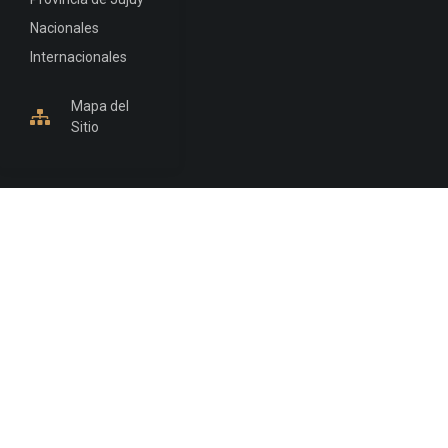
Nacionales
Internacionales
Mapa del
Sitio
INFORMACIÓN DE CONTACTO
Jujuy, Argentina
0388-4245300
Edificio Central : 0388-4245300
Suprema Corte de Justicia: 4245330 - 4245331 -
4245332 - 4245334 - 4245335
Juzgado Civil: 4245321 - 4245322 - 4245323 - 4245324
- 4245325
Edificio Ex-Panorama: 4245342