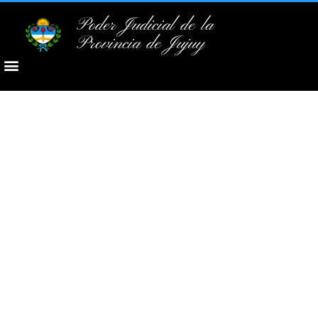
Poder Judicial de la
Provincia de Jujuy