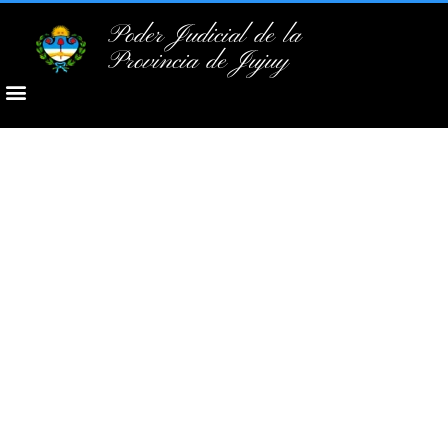
Poder Judicial de la
Provincia de Jujuy