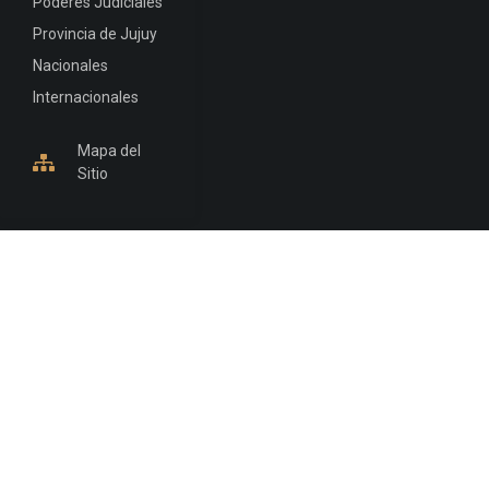
Poderes Judiciales
Provincia de Jujuy
Nacionales
Internacionales
Mapa del
Sitio
INFORMACIÓN DE CONTACTO
Jujuy, Argentina
0388-4245300
Edificio Central : 0388-4245300
Suprema Corte de Justicia: 4245330 - 4245331 -
4245332 - 4245334 - 4245335
Juzgado Civil: 4245321 - 4245322 - 4245323 - 4245324