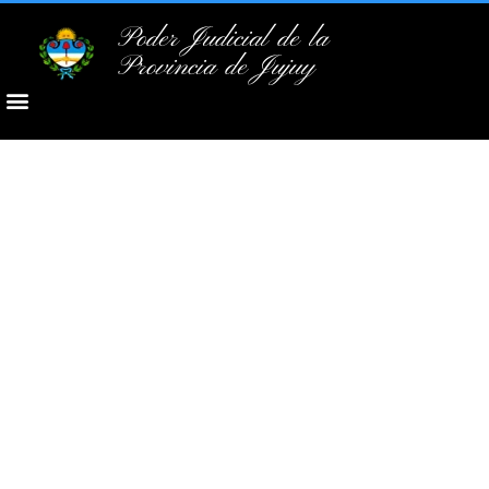
Poder Judicial de la
Provincia de Jujuy