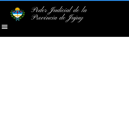
Poder Judicial de la
Provincia de Jujuy