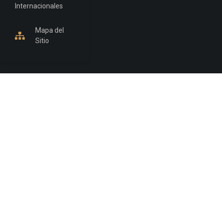
Internacionales
Mapa del
Sitio
INFORMACIÓN DE CONTACTO
Jujuy, Argentina
0388-4245300
Edificio Central : 0388-4245300
Suprema Corte de Justicia: 4245330 - 4245331 -
4245332 - 4245334 - 4245335
Juzgado Civil: 4245321 - 4245322 - 4245323 - 4245324
- 4245325
Edificio Ex-Panorama: 4245342
Tribunal de Familia - Vocalías 1, 2 y 3: 4245340