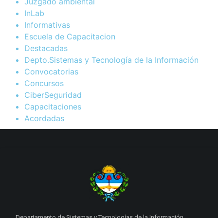
Juzgado ambiental
InLab
Informativas
Escuela de Capacitacion
Destacadas
Depto.Sistemas y Tecnología de la Información
Convocatorias
Concursos
CiberSeguridad
Capacitaciones
Acordadas
Departamento de Sistemas y Tecnologías de la Información.