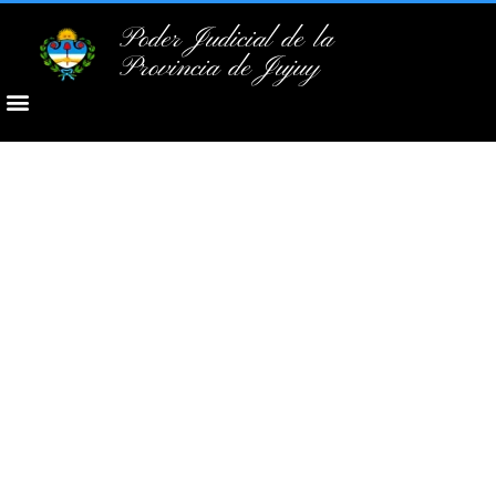
Poder Judicial de la
Provincia de Jujuy