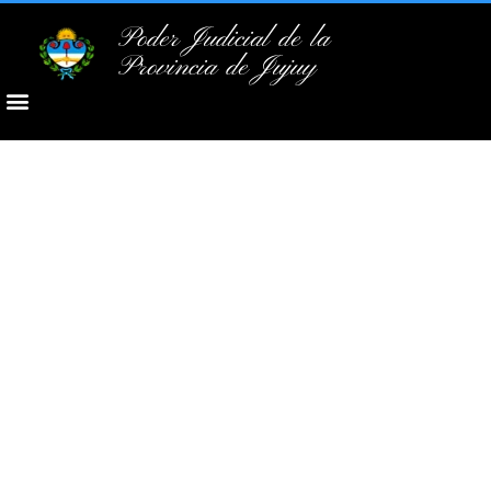
Poder Judicial de la
Provincia de Jujuy