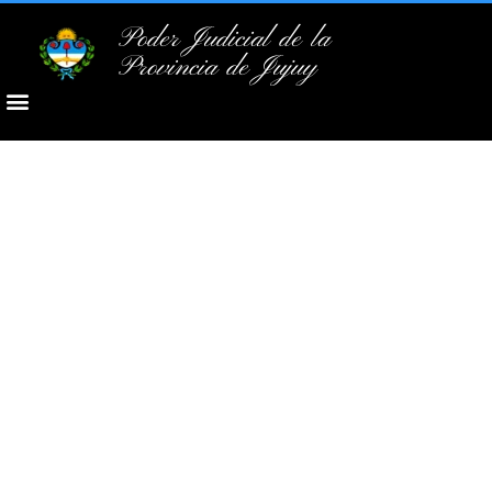
Poder Judicial de la
Provincia de Jujuy