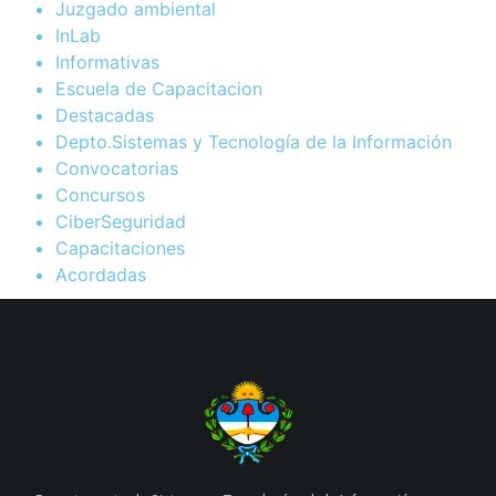
Juzgado ambiental
InLab
Informativas
Escuela de Capacitacion
Destacadas
Depto.Sistemas y Tecnología de la Información
Convocatorias
Concursos
CiberSeguridad
Capacitaciones
Acordadas