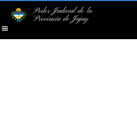
Poder Judicial de la
Provincia de Jujuy