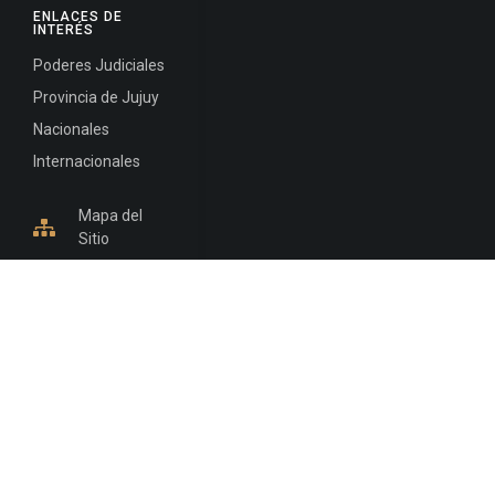
ENLACES DE
INTERÉS
Poderes Judiciales
Provincia de Jujuy
Nacionales
Internacionales
Mapa del
Sitio
INFORMACIÓN DE CONTACTO
Jujuy, Argentina
0388-4245300
Edificio Central : 0388-4245300
Suprema Corte de Justicia: 4245330 - 4245331 -