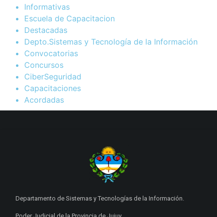
Informativas
Escuela de Capacitacion
Destacadas
Depto.Sistemas y Tecnología de la Información
Convocatorias
Concursos
CiberSeguridad
Capacitaciones
Acordadas
Departamento de Sistemas y Tecnologías de la Información.
Poder Judicial de la Provincia de Jujuy