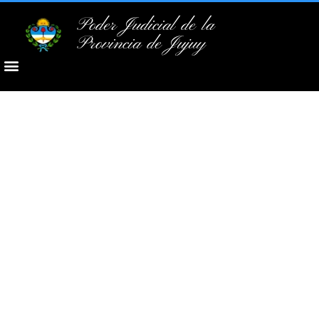
Poder Judicial de la
Provincia de Jujuy