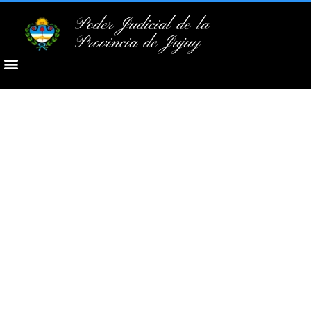
Poder Judicial de la
Provincia de Jujuy