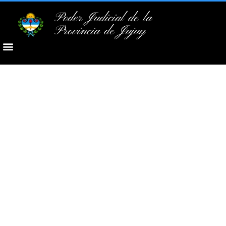
Poder Judicial de la
Provincia de Jujuy