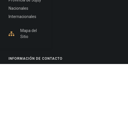
Provincia de Jujuy
Nacionales
Internacionales
Mapa del
Sitio
INFORMACIÓN DE CONTACTO
Jujuy, Argentina
0388-4245300
Edificio Central : 0388-4245300
Suprema Corte de Justicia: 4245330 - 4245331 -
4245332 - 4245334 - 4245335
Juzgado Civil: 4245321 - 4245322 - 4245323 - 4245324
- 4245325