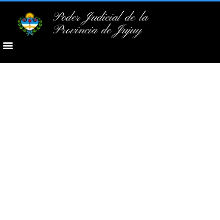
Poder Judicial de la
Provincia de Jujuy