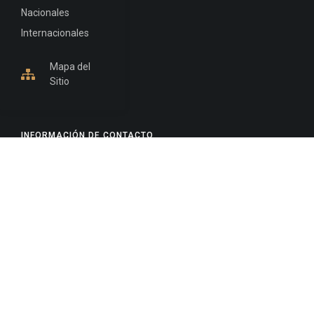
Nacionales
Internacionales
Mapa del
Sitio
INFORMACIÓN DE CONTACTO
Jujuy, Argentina
0388-4245300
Edificio Central : 0388-4245300
Suprema Corte de Justicia: 4245330 - 4245331 -
4245332 - 4245334 - 4245335
Juzgado Civil: 4245321 - 4245322 - 4245323 - 4245324
- 4245325
Edificio Ex-Panorama: 4245342