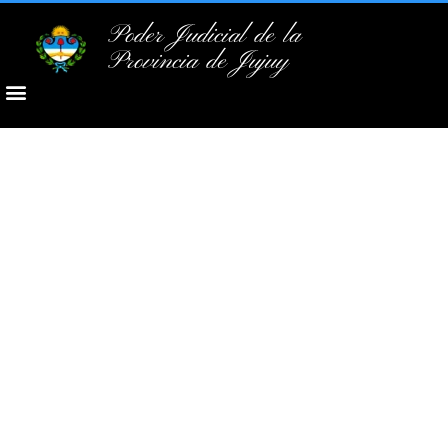
Poder Judicial de la
Provincia de Jujuy