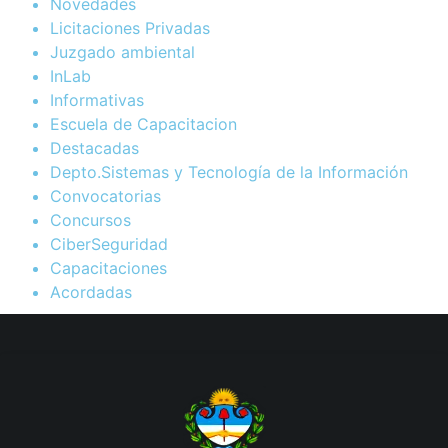
Novedades
Licitaciones Privadas
Juzgado ambiental
InLab
Informativas
Escuela de Capacitacion
Destacadas
Depto.Sistemas y Tecnología de la Información
Convocatorias
Concursos
CiberSeguridad
Capacitaciones
Acordadas