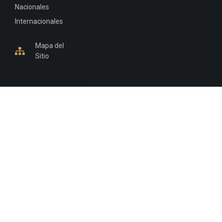
Nacionales
Internacionales
Mapa del
Sitio
INFORMACIÓN DE CONTACTO
Jujuy, Argentina
0388-4245300
Edificio Central : 0388-4245300
Suprema Corte de Justicia: 4245330 - 4245331 -
4245332 - 4245334 - 4245335
Juzgado Civil: 4245321 - 4245322 - 4245323 - 4245324
- 4245325
Edificio Ex-Panorama: 4245342