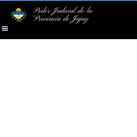
Poder Judicial de la
Provincia de Jujuy