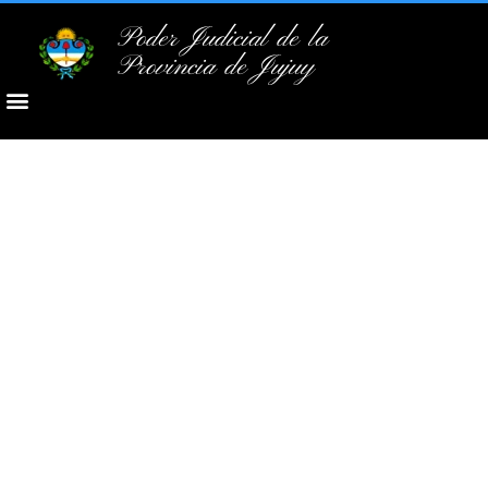
Poder Judicial de la
Provincia de Jujuy