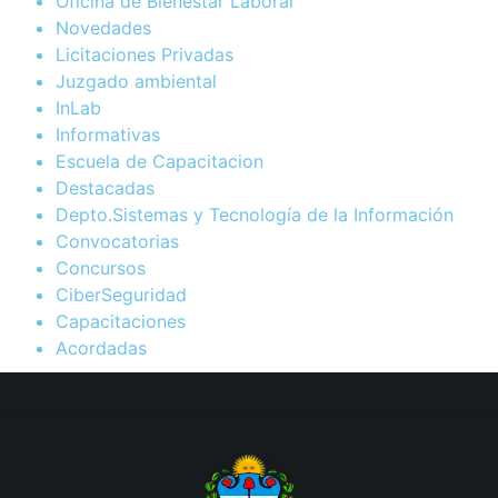
Oficina de Bienestar Laboral
Novedades
Licitaciones Privadas
Juzgado ambiental
InLab
Informativas
Escuela de Capacitacion
Destacadas
Depto.Sistemas y Tecnología de la Información
Convocatorias
Concursos
CiberSeguridad
Capacitaciones
Acordadas