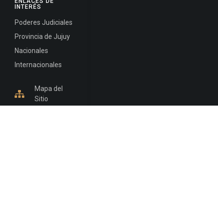
ENLACES DE
INTERÉS
Poderes Judiciales
Provincia de Jujuy
Nacionales
Internacionales
Mapa del
Sitio
INFORMACIÓN DE CONTACTO
Jujuy, Argentina
0388-4245300
Edificio Central : 0388-4245300
Suprema Corte de Justicia: 4245330 - 4245331 -
4245332 - 4245334 - 4245335