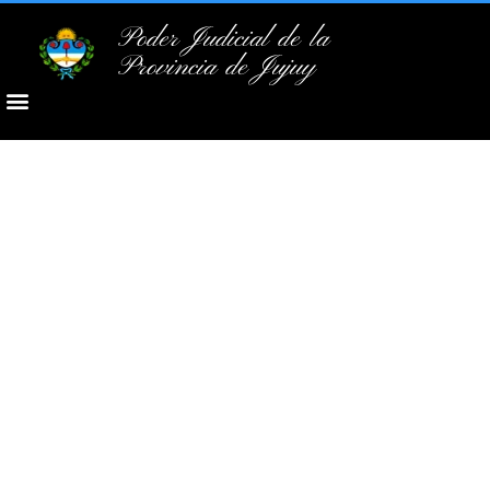
Poder Judicial de la
Provincia de Jujuy