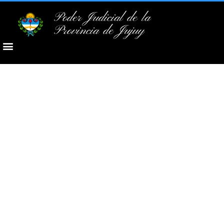
Poder Judicial de la
Provincia de Jujuy