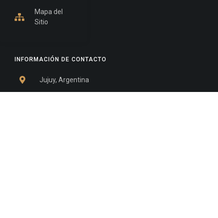
Mapa del
Sitio
INFORMACIÓN DE CONTACTO
Jujuy, Argentina
0388-4245300
Edificio Central : 0388-4245300
Suprema Corte de Justicia: 4245330 - 4245331 -
4245332 - 4245334 - 4245335
Juzgado Civil: 4245321 - 4245322 - 4245323 - 4245324
- 4245325
Edificio Ex-Panorama: 4245342
Tribunal de Familia - Vocalías 1, 2 y 3: 4245340
Tribunal de Familia - Vocalías 4, 5 y 6: 4245341