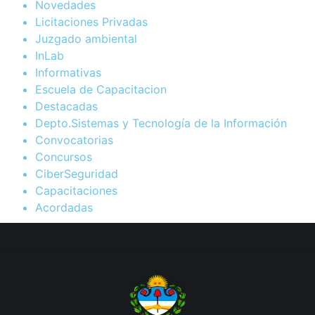
Novedades
Licitaciones Privadas
Juzgado ambiental
InLab
Informativas
Escuela de Capacitacion
Destacadas
Depto.Sistemas y Tecnología de la Información
Convocatorias
Concursos
CiberSeguridad
Capacitaciones
Acordadas