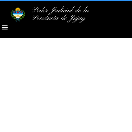
Poder Judicial de la
Provincia de Jujuy