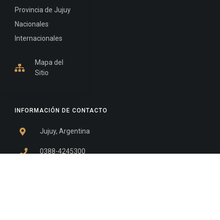
Provincia de Jujuy
Nacionales
Internacionales
Mapa del
Sitio
INFORMACIÓN DE CONTACTO
Jujuy, Argentina
0388-4245300
Edificio Central : 0388-4245300
Suprema Corte de Justicia: 4245330 - 4245331 -
4245332 - 4245334 - 4245335
Juzgado Civil: 4245321 - 4245322 - 4245323 - 4245324
- 4245325