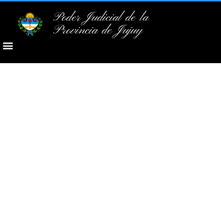
Poder Judicial de la
Provincia de Jujuy