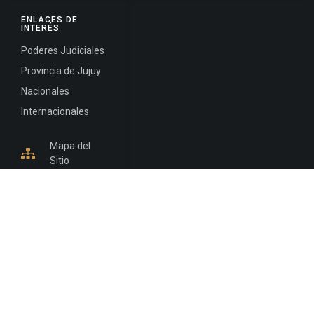
ENLACES DE
INTERÉS
Poderes Judiciales
Provincia de Jujuy
Nacionales
Internacionales
Mapa del
Sitio
INFORMACIÓN DE CONTACTO
Jujuy, Argentina
0388-4245300
Edificio Central : 0388-4245300