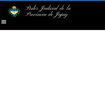
Poder Judicial de la
Provincia de Jujuy