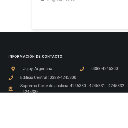
INFORMACIÓN DE CONTACTO
Jujuy, Argentina
0388-4245300
Edificio Central : 0388-4245300
Suprema Corte de Justicia: 4245330 - 4245331 - 4245332 
- 4245335
Juzgado Civil: 4245321 - 4245322 - 4245323 - 4245324 - 4
Edificio Ex-Panorama: 4245342
Tribunal de Familia - Vocalías 1, 2 y 3: 4245340
Tribunal de Familia - Vocalías 4, 5 y 6: 4245341