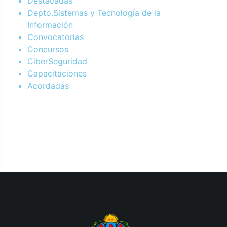
Destacadas
Depto.Sistemas y Tecnología de la
Información
Convocatorias
Concursos
CiberSeguridad
Capacitaciones
Acordadas