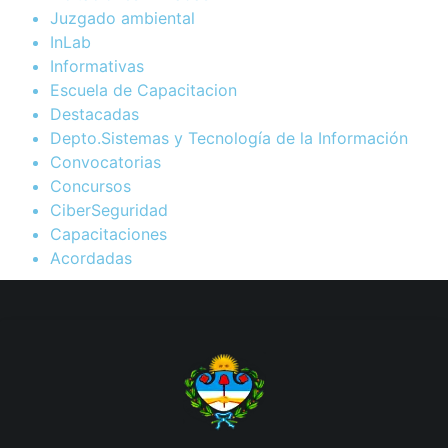
Juzgado ambiental
InLab
Informativas
Escuela de Capacitacion
Destacadas
Depto.Sistemas y Tecnología de la Información
Convocatorias
Concursos
CiberSeguridad
Capacitaciones
Acordadas