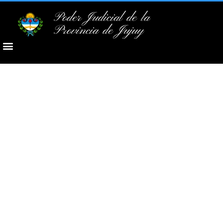
Poder Judicial de la
Provincia de Jujuy