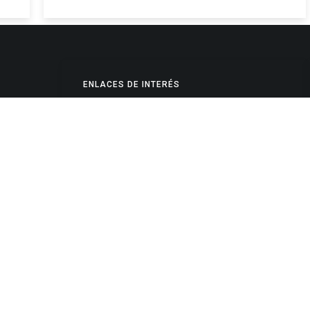
ENLACES DE INTERÉS
Poderes Judiciales
Provincia de Jujuy
Nacionales
- 4245334
Internacionales
245325
Mapa del Sitio