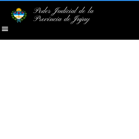
Poder Judicial de la
Provincia de Jujuy