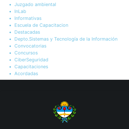
Juzgado ambiental
InLab
Informativas
Escuela de Capacitacion
Destacadas
Depto.Sistemas y Tecnología de la Información
Convocatorias
Concursos
CiberSeguridad
Capacitaciones
Acordadas