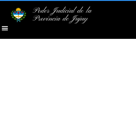
Poder Judicial de la
Provincia de Jujuy